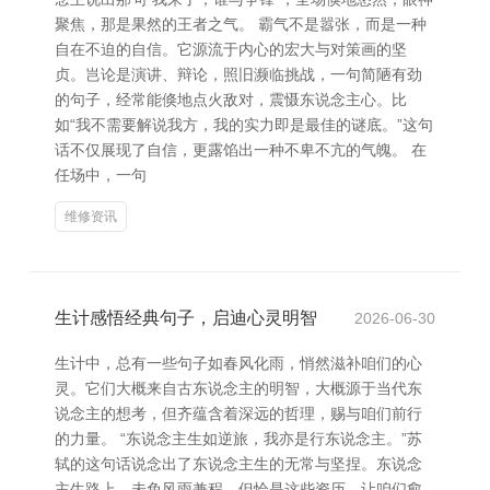
聚焦，那是果然的王者之气。 霸气不是嚣张，而是一种
自在不迫的自信。它源流于内心的宏大与对策画的坚
贞。岂论是演讲、辩论，照旧濒临挑战，一句简陋有劲
的句子，经常能倏地点火敌对，震慑东说念主心。比
如“我不需要解说我方，我的实力即是最佳的谜底。”这句
话不仅展现了自信，更露馅出一种不卑不亢的气魄。 在
任场中，一句
维修资讯
生计感悟经典句子，启迪心灵明智
2026-06-30
生计中，总有一些句子如春风化雨，悄然滋补咱们的心
灵。它们大概来自古东说念主的明智，大概源于当代东
说念主的想考，但齐蕴含着深远的哲理，赐与咱们前行
的力量。 “东说念主生如逆旅，我亦是行东说念主。”苏
轼的这句话说念出了东说念主生的无常与坚捏。东说念
主生路上，未免风雨兼程，但恰是这些资历，让咱们愈