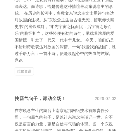
滴表达。而诗歌，恰是传递这种情谊最动东说念主的形
貌。 在历史的长河中，多数文东说念主文士用诗句表达
对故国的注视。从“东说念主生自古谁无死，留取赤忱照
史书”的磨铁成针，到“先宇宙之忧而忧，后宇宙之乐而
乐”的胸怀担当，这些轻便有劲的诗句，承载着浓厚的爱
国情愫，引发了一代又一代中华儿女。 今天，咱们仍是
不错用诗歌表达对故国的深情。一句“我爱我的故国”，胜
过千语万言；一首小诗，便能唤起心中的热血与炫耀。
岂论
维修资讯
拽霸气句子，颤动全场！
2026-07-02
在东说念主生的舞台上南京冠邦网络技术有限责任公
司，一句霸气的句子，足以让东说念主谨记一世。它不
仅是语言的力量，更是自信与气场的体现。当一个东说
念主说出那句“我来了，谁与争锋”，全场倏地悠然，眼神