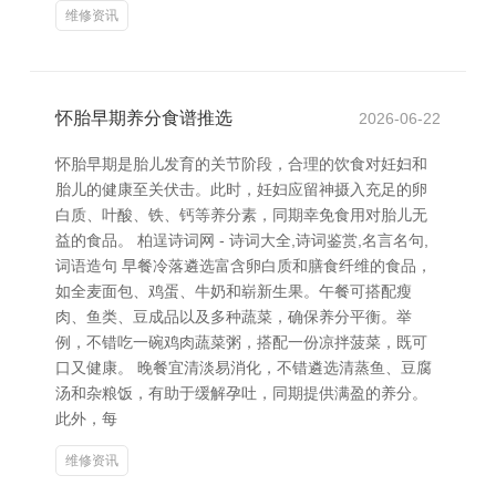
维修资讯
怀胎早期养分食谱推选
2026-06-22
怀胎早期是胎儿发育的关节阶段，合理的饮食对妊妇和
胎儿的健康至关伏击。此时，妊妇应留神摄入充足的卵
白质、叶酸、铁、钙等养分素，同期幸免食用对胎儿无
益的食品。 柏逞诗词网 - 诗词大全,诗词鉴赏,名言名句,
词语造句 早餐冷落遴选富含卵白质和膳食纤维的食品，
如全麦面包、鸡蛋、牛奶和崭新生果。午餐可搭配瘦
肉、鱼类、豆成品以及多种蔬菜，确保养分平衡。举
例，不错吃一碗鸡肉蔬菜粥，搭配一份凉拌菠菜，既可
口又健康。 晚餐宜清淡易消化，不错遴选清蒸鱼、豆腐
汤和杂粮饭，有助于缓解孕吐，同期提供满盈的养分。
此外，每
维修资讯