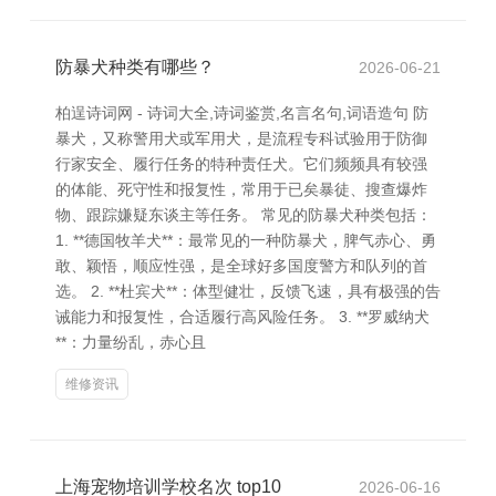
防暴犬种类有哪些？
2026-06-21
柏逞诗词网 - 诗词大全,诗词鉴赏,名言名句,词语造句 防
暴犬，又称警用犬或军用犬，是流程专科试验用于防御
行家安全、履行任务的特种责任犬。它们频频具有较强
的体能、死守性和报复性，常用于已矣暴徒、搜查爆炸
物、跟踪嫌疑东谈主等任务。 常见的防暴犬种类包括：
1. **德国牧羊犬**：最常见的一种防暴犬，脾气赤心、勇
敢、颖悟，顺应性强，是全球好多国度警方和队列的首
选。 2. **杜宾犬**：体型健壮，反馈飞速，具有极强的告
诫能力和报复性，合适履行高风险任务。 3. **罗威纳犬
**：力量纷乱，赤心且
维修资讯
上海宠物培训学校名次 top10
2026-06-16