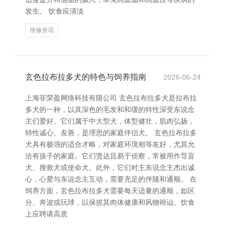
发生。 饮食应清淡
维修资讯
玄色拉布拉多犬的特色与饲养指南
2026-06-24
上海菲荣盈网络科技有限公司 玄色拉布拉多犬是拉布拉
多犬的一种，以其深色的毛发和和缓的特性深受东说念
主们爱好。它们属于中大型犬，体型健壮，肌肉弘扬，
特性诚心、友善，是理思的家庭伴侣犬。 玄色拉布拉多
犬具有极强的适合才略，对家庭环境相等友好，尤其允
洽有孩子的家庭。它们贤达且易于侦察，常被用作导盲
犬、搜救犬或使命犬。此外，它们对主东说念主杰出诚
心，心爱与东说念主互动，需要充足的伴随和通顺。 在
饲养方面，玄色拉布拉多犬需要每天适量的通顺，如区
分、奔波或玩球，以保抓其肉体健康和风物褂讪。饮食
上应聘请高质