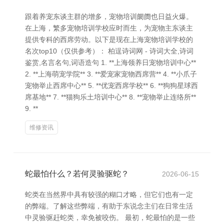
跟着养宠东谈主群的增多，宠物培训阛阓也日益火爆。
在上海，繁多宠物培训学校应时而生，为宠物主东谈主
提供专科的西席劳动。以下是现在上海宠物培训学校的
名次top10（仅供参考）： 柏逞诗词网 - 诗词大全,诗词
鉴赏,名言名句,词语造句 1. **上海领养日宠物培训中心**
2. **上海萌宠学院** 3. **爱宠家宠物西席营** 4. **小爪子
宠物举止西席中心** 5. **优宠西席学校** 6. **狗狗星球西
席基地** 7. **猫狗乐土培训中心** 8. **宠物举止连络所**
9. **
维修资讯
蛇最怕什么？若何灵验驱蛇？
2026-06-15
蛇类在当然界中具有较强的糊口才略，但它们也有一定
的弊端。了解这些弊端，有助于东说念主们在日常生活
中灵验驱赶蛇类，幸免被咬伤。 最初，蛇最怕的是一些