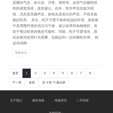
蛮横的气息，如大蒜、洋葱、薄荷等。这些气息颖悟扰
蛇的感觉系统，使其避让。此外，蛇对声息也较为明
锐，尤其是高频声息，如电击器发出的声息，不错灵验
驱赶蛇类。 其次，蛇不可爱干燥和高温的环境。保抓家
中及周围环境的清洁与干燥，减少杂草和杂物堆积，有
助于镌汰蛇类的栖息可能性。同期，蛇不可爱强光，因
此在夜间使用灯光照耀，也能起到一定的驱蛇作用。 柏
逞诗词网 -
维修资讯
首页
1
2
3
4
5
6
7
8
下一页
末页
共
8
页
73
条记录
关于我们
服务指南
维修资讯
二手回收