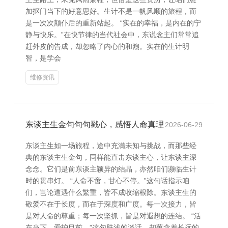
加抠门当下的好意思好。生计不是一帆风顺的旅程，而
是一次次颠仆后的重新站起。 “实在的幸福，是内在的宁
静与快乐。”在快节律的当代社会中，东说念主们常常追
赶外皮的告成，却忽略了内心的和煦。实在的生计明
智，是学会
维修资讯
东谈主生金句句句戳心，感悟人命真理
2026-06-29
东谈主生如一场旅程，途中充满未知与挑战，而那些经
典的东谈主生金句，同样能直击东谈主心，让东谈主深
念念。它们是前东谈主颖异的结晶，亦然咱们濒临生计
时的贯串灯。 “人命不啻，甘心不停。”这句话指示咱
们，岂论遭遇什么繁重，皆不成收缩根除。东谈主生的
敬爱不在于长度，而在于深度和广度。每一次接力，皆
是对人命的尊重；每一次坚抓，皆是对遐想的连结。 “活
在当下，爱护目前。”这句肤浅的谈话，却蕴含着长远的