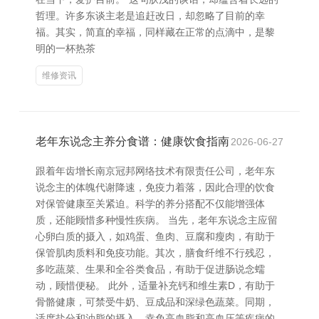
哲理。许多东谈主老是追赶改日，却忽略了目前的幸
福。其实，简直的幸福，同样藏在正常的点滴中，是黎
明的一杯热茶
维修资讯
老年东说念主养分食谱：健康饮食指南
2026-06-27
跟着年齿增长南京冠邦网络技术有限责任公司，老年东
说念主的体魄代谢降速，免疫力着落，因此合理的饮食
对保管健康至关紧迫。科学的养分搭配不仅能增强体
质，还能顾惜多种慢性疾病。 当先，老年东说念主应留
心卵白质的摄入，如鸡蛋、鱼肉、豆腐和瘦肉，有助于
保管肌肉质料和免疫功能。其次，膳食纤维不行残忍，
多吃蔬菜、生果和全谷类食品，有助于促进肠说念蠕
动，顾惜便秘。 此外，适量补充钙和维生素D，有助于
骨骼健康，可禁受牛奶、豆成品和深绿色蔬菜。同期，
适度盐分和油脂的摄入，幸免高血脂和高血压等疾病的